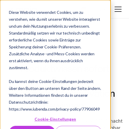
Login
DE
Diese Website verwendet Cookies, um zu
verstehen, wie du mit unserer Website interagierst
DE
und um dein Nutzungserlebnis zu verbessern.
EN
Standardmäßig setzen wir nur technisch unbedingt
erforderliche Cookies sowie Einträge zur
Speicherung deiner Cookie-Präferenzen.
Zusätzliche Analyse- und Mess-Cookies werden
erst aktiviert, wenn du ihnen ausdrücklich
Produktwissen sofort
zustimmst.
finden.
Du kannst deine Cookie-Einstellungen jederzeit
über den Button am unteren Rand der Seite ändern.
Zeit für echte Innovation
Weitere Informationen findest du in unserer
gewinnen.
Datenschutzrichtlinie:
https://www.iubenda.com/privacy-policy/77906049
Cookie-Einstellungen
Schluss mit der Dokumenten-Recherche. MAIA macht
dein komplettes Produktwissen per Chat verfügbar.