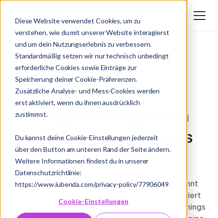
Login
DE
Diese Website verwendet Cookies, um zu
verstehen, wie du mit unserer Website interagierst
DE
und um dein Nutzungserlebnis zu verbessern.
EN
Standardmäßig setzen wir nur technisch unbedingt
erforderliche Cookies sowie Einträge zur
Speicherung deiner Cookie-Präferenzen.
Zusätzliche Analyse- und Mess-Cookies werden
erst aktiviert, wenn du ihnen ausdrücklich
Bringe Ordnung in dein
zustimmst.
Projektwissen, bevor es
Du kannst deine Cookie-Einstellungen jederzeit
über den Button am unteren Rand der Seite ändern.
dich einholt
Weitere Informationen findest du in unserer
Datenschutzrichtlinie:
Statt endloser Ordner- und Mail-Suchen erkennt
https://www.iubenda.com/privacy-policy/77906049
MAIA automatisch Projekterkenntnisse, analysiert
Cookie-Einstellungen
auch frühere Projekte und macht implizite Learnings