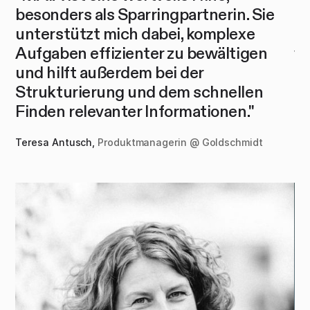
besonders als Sparringpartnerin. Sie
M
iv
unterstützt mich dabei, komplexe
Eu
g
Aufgaben effizienter zu bewältigen
wi
und hilft außerdem bei der
Mi
Strukturierung und dem schnellen
Eu
Finden relevanter Informationen."
ka
Teresa Antusch,
Produktmanagerin @ Goldschmidt
Na
 &