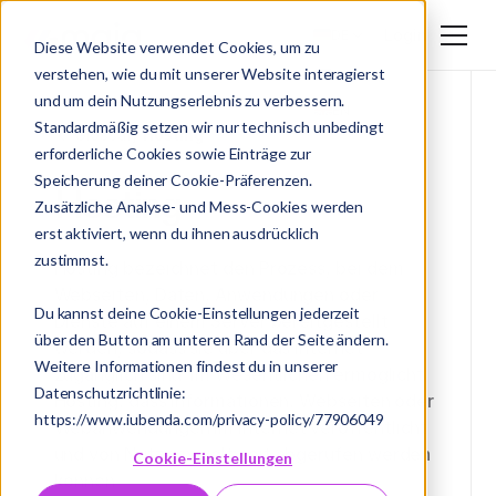
Login
DE
Diese Website verwendet Cookies, um zu
verstehen, wie du mit unserer Website interagierst
DE
und um dein Nutzungserlebnis zu verbessern.
EN
Standardmäßig setzen wir nur technisch unbedingt
Glossar
/ Hosting
erforderliche Cookies sowie Einträge zur
Speicherung deiner Cookie-Präferenzen.
Hosting
Zusätzliche Analyse- und Mess-Cookies werden
erst aktiviert, wenn du ihnen ausdrücklich
zustimmst.
Hosting bezeichnet den Prozess, bei dem
Webseiten, Daten, Anwendungen oder
Du kannst deine Cookie-Einstellungen jederzeit
Dienste auf einem Server bereitgestellt
über den Button am unteren Rand der Seite ändern.
werden, sodass sie über das Internet
Weitere Informationen findest du in unserer
zugänglich sind. Im Wesentlichen ermöglicht
Datenschutzrichtlinie:
Hosting, dass Informationen, Webseiten oder
https://www.iubenda.com/privacy-policy/77906049
Webanwendungen im Internet veröffentlicht
und von Nutzern weltweit abgerufen werden
Cookie-Einstellungen
können.