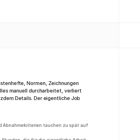
astenhefte, Normen, Zeichnungen
lles manuell durcharbeitet, verliert
tzdem Details. Der eigentliche Job
d Abnahmekriterien tauchen zu spät auf
Stunden, die für die eigentliche Arbeit