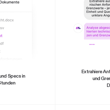
Extrahiere An
nd Specs in
und Gre
Stunden
D