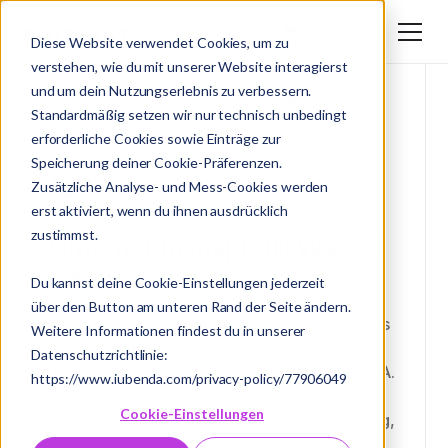
Login
DE
Diese Website verwendet Cookies, um zu
verstehen, wie du mit unserer Website interagierst
DE
und um dein Nutzungserlebnis zu verbessern.
EN
Standardmäßig setzen wir nur technisch unbedingt
Glossar
/ IBM
erforderliche Cookies sowie Einträge zur
Speicherung deiner Cookie-Präferenzen.
IBM
Zusätzliche Analyse- und Mess-Cookies werden
erst aktiviert, wenn du ihnen ausdrücklich
zustimmst.
Unternehmensprofil: Was ist
IBM?
Du kannst deine Cookie-Einstellungen jederzeit
über den Button am unteren Rand der Seite ändern.
IBM, kurz für International Business Machines
Weitere Informationen findest du in unserer
Corporation, ist ein weltweit führendes
Datenschutzrichtlinie:
Technologieunternehmen mit Sitz in den USA.
https://www.iubenda.com/privacy-policy/77906049
Es bietet eine breite Palette an
Cookie-Einstellungen
Dienstleistungen, darunter Cloud-Computing,
künstliche Intelligenz (KI), Hardware und