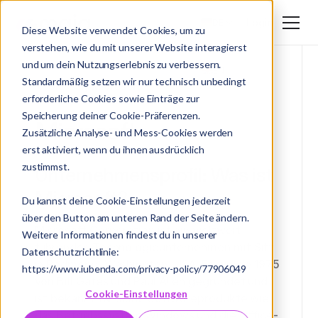
Login
DE
Diese Website verwendet Cookies, um zu
verstehen, wie du mit unserer Website interagierst
DE
und um dein Nutzungserlebnis zu verbessern.
EN
Standardmäßig setzen wir nur technisch unbedingt
Glossar
/ Microsoft
erforderliche Cookies sowie Einträge zur
Speicherung deiner Cookie-Präferenzen.
Microsoft
Zusätzliche Analyse- und Mess-Cookies werden
erst aktiviert, wenn du ihnen ausdrücklich
zustimmst.
Unternehmensprofil: Was ist
Microsoft?
Du kannst deine Cookie-Einstellungen jederzeit
über den Button am unteren Rand der Seite ändern.
Microsoft Corporation ist ein weltweit
Weitere Informationen findest du in unserer
führendes Technologieunternehmen mit Sitz
Datenschutzrichtlinie:
in Redmond, Washington, USA. Es wurde 1975
https://www.iubenda.com/privacy-policy/77906049
von Bill Gates und Paul Allen gegründet und
Cookie-Einstellungen
ist bekannt für seine Softwareprodukte wie
das Betriebssystem Windows und die Office-