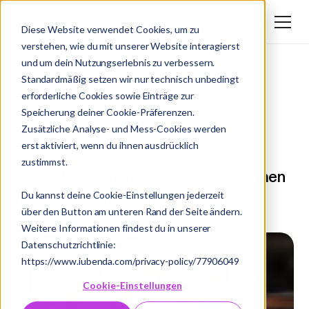
Login
DE
Diese Website verwendet Cookies, um zu
verstehen, wie du mit unserer Website interagierst
DE
und um dein Nutzungserlebnis zu verbessern.
EN
Standardmäßig setzen wir nur technisch unbedingt
Case Studies
/ NETZSCH Pumpen & Systeme
erforderliche Cookies sowie Einträge zur
Speicherung deiner Cookie-Präferenzen.
Zusätzliche Analyse- und Mess-Cookies werden
erst aktiviert, wenn du ihnen ausdrücklich
Industry
zustimmst.
KI Plattform für Industrieunternehmen
Du kannst deine Cookie-Einstellungen jederzeit
im Bereich Pumpenherstellung
über den Button am unteren Rand der Seite ändern.
Weitere Informationen findest du in unserer
Datenschutzrichtlinie:
https://www.iubenda.com/privacy-policy/77906049
Cookie-Einstellungen