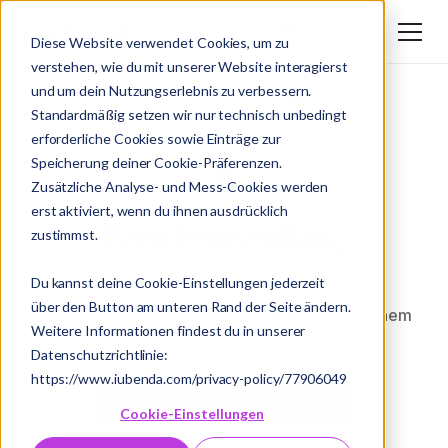
Login
DE
Diese Website verwendet Cookies, um zu
verstehen, wie du mit unserer Website interagierst
DE
und um dein Nutzungserlebnis zu verbessern.
EN
Standardmäßig setzen wir nur technisch unbedingt
erforderliche Cookies sowie Einträge zur
Speicherung deiner Cookie-Präferenzen.
Zusätzliche Analyse- und Mess-Cookies werden
erst aktiviert, wenn du ihnen ausdrücklich
Berichterstellung
zustimmst.
Du kannst deine Cookie-Einstellungen jederzeit
Aufbereitung von Dokumenten, Notizen,
über den Button am unteren Rand der Seite ändern.
Mitschriften und Recherche-Ergebnissen in einem
Weitere Informationen findest du in unserer
strukturierten Bericht.
Datenschutzrichtlinie:
https://www.iubenda.com/privacy-policy/77906049
Kostenlose Demo vereinbaren
Cookie-Einstellungen